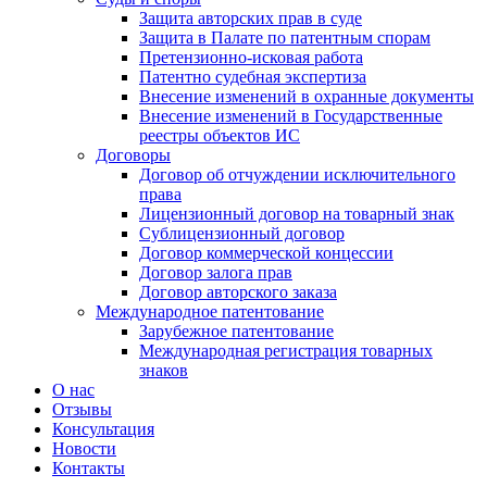
Защита авторских прав в суде
Защита в Палате по патентным спорам
Претензионно-исковая работа
Патентно судебная экспертиза
Внесение изменений в охранные документы
Внесение изменений в Государственные
реестры объектов ИС
Договоры
Договор об отчуждении исключительного
права
Лицензионный договор на товарный знак
Сублицензионный договор
Договор коммерческой концессии
Договор залога прав
Договор авторского заказа
Международное патентование
Зарубежное патентование
Международная регистрация товарных
знаков
О нас
Отзывы
Консультация
Новости
Контакты