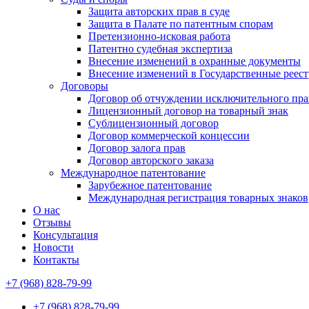
Защита авторских прав в суде
Защита в Палате по патентным спорам
Претензионно-исковая работа
Патентно судебная экспертиза
Внесение изменений в охранные документы
Внесение изменений в Государственные реес
Договоры
Договор об отчуждении исключительного пра
Лицензионный договор на товарный знак
Сублицензионный договор
Договор коммерческой концессии
Договор залога прав
Договор авторского заказа
Международное патентование
Зарубежное патентование
Международная регистрация товарных знаков
О нас
Отзывы
Консультация
Новости
Контакты
+7 (968) 828-79-99
+7 (968) 828-79-99