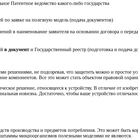
ьное Патентное ведомство какого-либо государства
лей
по заявке
на полезную модель (подача документов)
нений
в наименование заявителя на основании договора о переда
ей
в документ
и Государственный реестр (подготовка и подача д
и решениями, не подозревая, что защитить можно и простое ус
е компонентов. Все это может стать объектом правовой охраны.
еское решение, относящееся к устройству. В отличие от изобре
ипиальная новизна. Достаточно, чтобы ваше устройство отличал
ств производства и предметов потребления. Это может быть кор
а, штаммы микроорганизмов полезными моделями не являются.