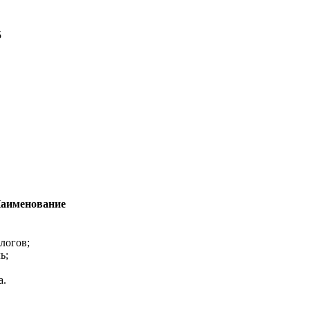
5
аименование
логов;
ь;
а.