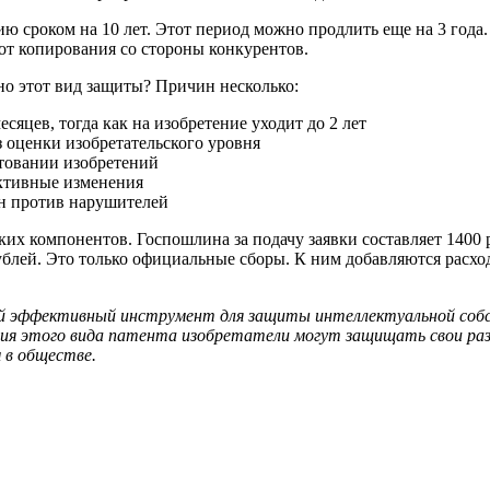
ю сроком на 10 лет. Этот период можно продлить еще на 3 года.
от копирования со стороны конкурентов.
 этот вид защиты? Причин несколько:
есяцев, тогда как на изобретение уходит до 2 лет
з оценки изобретательского уровня
товании изобретений
ктивные изменения
ен против нарушителей
ких компонентов. Госпошлина за подачу заявки составляет 1400
рублей. Это только официальные сборы. К ним добавляются расх
бой эффективный инструмент для защиты интеллектуальной соб
ния этого вида патента изобретатели могут защищать свои раз
 в обществе.