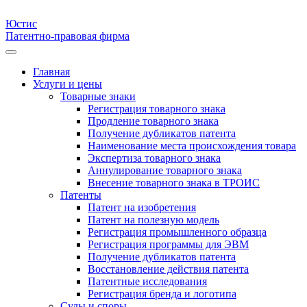
Юстис
Патентно-правовая фирма
Главная
Услуги и цены
Товарные знаки
Регистрация товарного знака
Продление товарного знака
Получение дубликатов патента
Наименование места происхождения товара
Экспертиза товарного знака
Аннулирование товарного знака
Внесение товарного знака в ТРОИС
Патенты
Патент на изобретения
Патент на полезную модель
Регистрация промышленного образца
Регистрация программы для ЭВМ
Получение дубликатов патента
Восстановление действия патента
Патентные исследования
Регистрация бренда и логотипа
Суды и споры