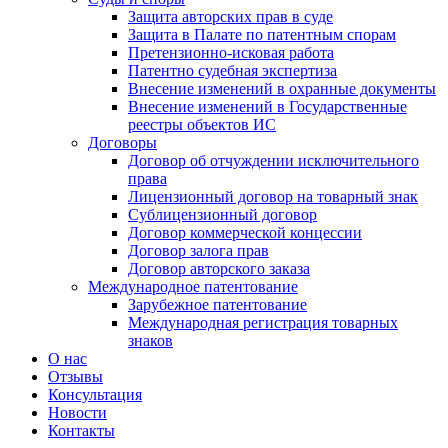
Защита авторских прав в суде
Защита в Палате по патентным спорам
Претензионно-исковая работа
Патентно судебная экспертиза
Внесение изменений в охранные документы
Внесение изменений в Государственные
реестры объектов ИС
Договоры
Договор об отчуждении исключительного
права
Лицензионный договор на товарный знак
Сублицензионный договор
Договор коммерческой концессии
Договор залога прав
Договор авторского заказа
Международное патентование
Зарубежное патентование
Международная регистрация товарных
знаков
О нас
Отзывы
Консультация
Новости
Контакты