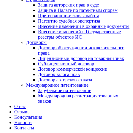
Защита авторских прав в суде
Защита в Палате по патентным спорам
Претензионно-исковая работа
Патентно судебная экспертиза
Внесение изменений в охранные документы
Внесение изменений в Государственные
реестры объектов ИС
Договоры
Договор об отчуждении исключительного
права
Лицензионный договор на товарный знак
Сублицензионный договор
Договор коммерческой концессии
Договор залога прав
Договор авторского заказа
Международное патентование
Зарубежное патентование
Международная регистрация товарных
знаков
О нас
Отзывы
Консультация
Новости
Контакты